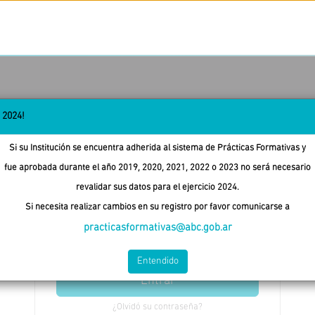
o 2024!
Si su Institución se encuentra adherida al sistema de Prácticas Formativas y
Inicie sesión para adherir su
fue aprobada durante el año 2019, 2020, 2021, 2022 o 2023 no será necesario
organización al sistema de Prácticas
Formativas
revalidar sus datos para el ejercicio 2024.
Si necesita realizar cambios en su registro por favor comunicarse a
practicasformativas@abc.gob.ar
Entendido
Entrar
¿Olvidó su contraseña?